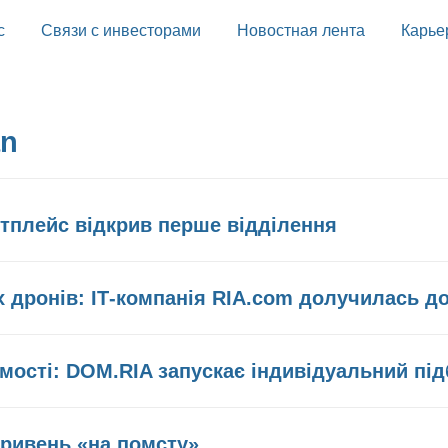
с
Связи с инвесторами
Новостная лента
Карье
an
тплейс відкрив перше відділення
х дронів: ІТ-компанія RIA.com долучилась д
мості: DOM.RIA запускає індивідуальний під
гривень «на помсту»