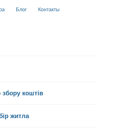
ра
Блог
Контакты
о збору коштів
бір житла