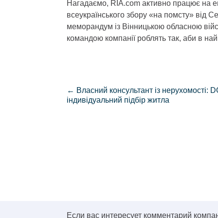
Нагадаємо, RIA.com активно працює на е
всеукраїнського збору «на помсту» від Се
меморандум із Вінницькою обласною війсь
командою компанії роблять так, аби в най
←
Власний консультант із нерухомості: 
індивідуальний підбір житла
Если вас интересует комментарий компа