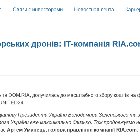
с
Связи с инвесторами
Новостная лента
Карье
морських дронів: ІТ-компанія RIA.
 та DOM.RIA, долучилась до масштабного збору коштів на ф
 UNITED24.
іативу Президента України Володимира Зеленського та зро
мога України вже максимально близько. Тож продовжуємо 
чає
Артем Уманець, голова правління компанії RIA.com.