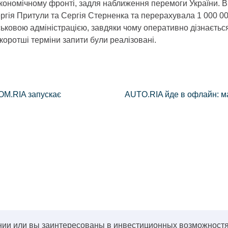
кономічному фронті, задля наближення перемоги України. В
ргія Притули та Сергія Стерненка та перерахувала 1 000 000
ковою адміністрацією, завдяки чому оперативно дізнається 
коротші терміни запити були реалізовані.
DOM.RIA запускає
AUTO.RIA йде в офлайн: м
нии или вы заинтересованы в инвестиционных возможностя