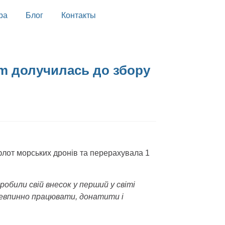
ра
Блог
Контакты
com долучилась до збору
лот морських дронів та перерахувала 1
били свій внесок у перший у світі
невпинно працювати, донатити і