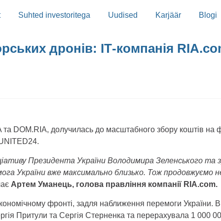
t
Suhted investoritega
Uudised
Karjäär
Blogi
морських дронів: ІТ-компанія RIA.
 та DOM.RIA, долучилась до масштабного збору коштів на ф
 UNITED24.
іативу Президента України Володимира Зеленського та зро
мога України вже максимально близько. Тож продовжуємо 
чає
Артем Уманець, голова правління компанії RIA.com.
кономічному фронті, задля наближення перемоги України. В
ргія Притули та Сергія Стерненка та перерахувала 1 000 000