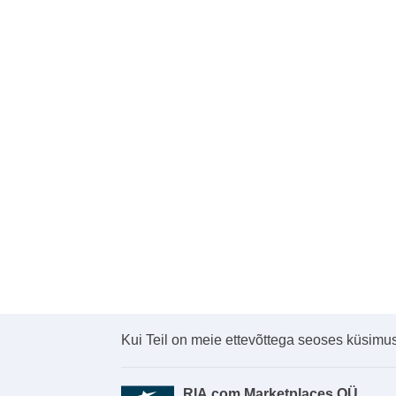
Kui Teil on meie ettevõttega seoses küsimus
RIA.com Marketplaces OÜ