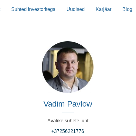
t
Suhted investoritega
Uudised
Karjäär
Blogi
Vadim Pavlow
Avalike suhete juht
+37256221776