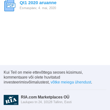
Qt1 2020 aruanne
Esmaspäev, 4. mai, 2020
Kui Teil on meie ettevõttega seoses küsimusi,
kommentaare või olete huvitatud
investeerimisvõimalustest,
võtke meiega ühendust
.
RIA.com Marketplaces OÜ
Laulupeo tn 24, 10128 Tallinn, Eesti