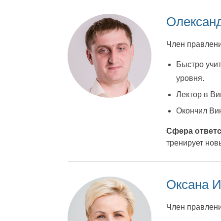
Олексан
Член правлени
Быстро учи
уровня.
Лектор в В
Окончил Ви
Сфера ответс
тренирует нов
Оксана 
Член правлени