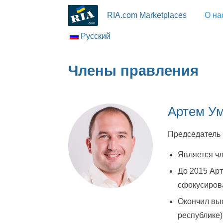
RIA.com Marketplaces
О на
Русский
Члены правления
Артем У
Председатель 
Является чл
До 2015 Арт
сфокусирова
Окончил выс
республике)