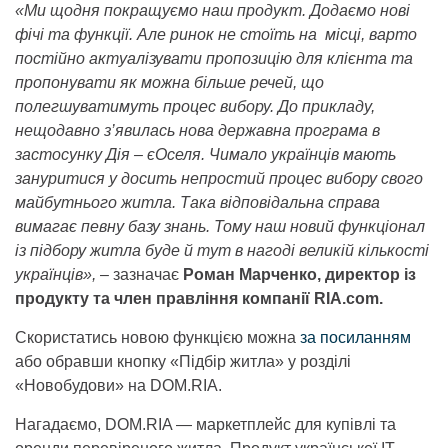
«Ми щодня покращуємо наш продукт. Додаємо нові
фічі та функції. Але ринок не стоїть на місці, варто
постійно актуалізувати пропозицію для клієнта та
пропонувати як можна більше речей, що
полегшуватимуть процес вибору. До прикладу,
нещодавно з’явилась нова державна програма в
застосунку Дія – єОселя. Чимало українців мають
зануритися у досить непростий процес вибору свого
майбутнього житла. Така відповідальна справа
вимагає певну базу знань. Тому наш новий функціонал
із підбору житла буде й тут в нагоді великій кількості
українців»,
– зазначає
Роман Марченко, директор із
продукту та член правління компанії RIA.com.
Скористатись новою функцією можна
за посиланням
або обравши кнопку «Підбір житла» у розділі
«Новобудови» на DOM.RIA.
Нагадаємо, DOM.RIA — маркетплейс для купівлі та