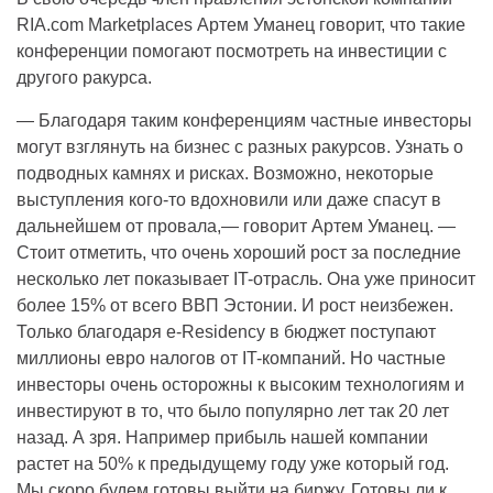
RIA.com Marketplaces Артем Уманец говорит, что такие
конференции помогают посмотреть на инвестиции с
другого ракурса.
— Благодаря таким конференциям частные инвесторы
могут взглянуть на бизнес с разных ракурсов. Узнать о
подводных камнях и рисках. Возможно, некоторые
выступления кого-то вдохновили или даже спасут в
дальнейшем от провала,— говорит Артем Уманец. —
Стоит отметить, что очень хороший рост за последние
несколько лет показывает IT-отрасль. Она уже приносит
более 15% от всего ВВП Эстонии. И рост неизбежен.
Только благодаря e-Residency в бюджет поступают
миллионы евро налогов от IT-компаний. Но частные
инвесторы очень осторожны к высоким технологиям и
инвестируют в то, что было популярно лет так 20 лет
назад. А зря. Например прибыль нашей компании
растет на 50% к предыдущему году уже который год.
Мы скоро будем готовы выйти на биржу. Готовы ли к