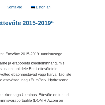
Kontaktid
Estonian
 ettevõte 2015-2019“
ti Ettevõtte 2015-2019“ tunnistusega.
äärne ja erapooletu krediidihinnang, mis
ust on tublidele Eesti ettevõtetele
ttevõtted ebaõnnestuvad väga harva. Taoliste
sed ettevõtted, nagu EuroPark, Hydroscand,
lanikkonnaga Ukrainas. Ettevõte on tuntud
kinnisvaraportaalile (DOM.RIA.com on