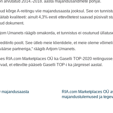
g on arvutatud 2014.-2018. aasta majandusandmete põhjal.
ud kõrge A-reitingu viie majandusaasta jooksul. See on tunnis
tab kvaliteeti: ainult 4,3% eesti ettevõtetest saavad püsivalt sta
atud dokument.
jom Umanets räägib omakorda, et tunnistus ei osutunud üllatus
ditinfo poolt. See ütleb meie klientidele, et meie oleme võimeli
väärse partneriga,“ räägib Artjom Umanets.
ääses RIA.com Marketplaces OÜ ka Gaselli TOP-2020 reitingusse
vad, et ettevõte pääseb Gaselli TOP-i ka järgmisel aastal.
9 majandusaasta
RIA.com Marketplaces OÜ av
majandustulemused ja tege