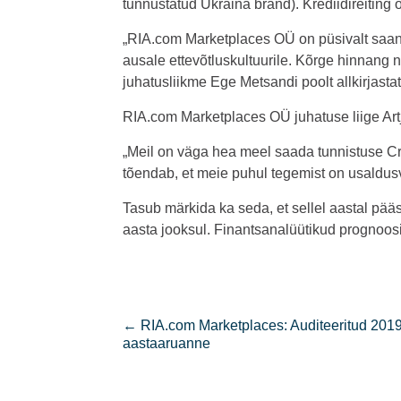
tunnustatud Ukraina bränd). Krediidireitin
„RIA.com Marketplaces OÜ on püsivalt saan
ausale ettevõtluskultuurile. Kõrge hinnang näi
juhatusliikme Ege Metsandi poolt allkirjast
RIA.com Marketplaces OÜ juhatuse liige Art
„Meil on väga hea meel saada tunnistuse Cre
tõendab, et meie puhul tegemist on usaldus
Tasub märkida ka seda, et sellel aastal p
aasta jooksul. Finantsanalüütikud prognoosi
←
RIA.com Marketplaces: Auditeeritud 201
aastaaruanne