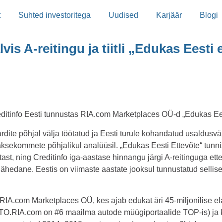
t
Suhted investoritega
Uudised
Karjäär
Blogi
is A-reitingu ja tiitli „Edukas Eesti
editinfo Eesti tunnustas RIA.com Marketplaces OÜ-d „Edukas Ees
rdite põhjal välja töötatud ja Eesti turule kohandatud usaldusv
ksekommete põhjalikul analüüsil. „Edukas Eesti Ettevõte“ tunnist
stast, ning Creditinfo iga-aastase hinnangu järgi A-reitinguga e
lähedane. Eestis on viimaste aastate jooksul tunnustatud selli
 RIA.com Marketplaces OÜ, kes ajab edukat äri 45-miljonilise e
TO.RIA.com on #6 maailma autode müügiportaalide TOP-is) ja 