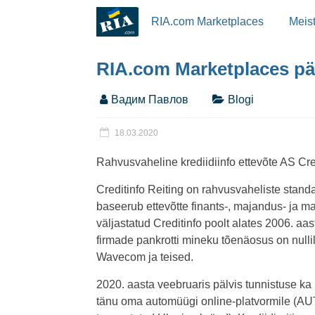
RIA.com Marketplaces
Meis
RIA.com Marketplaces pälv
Вадим Павлов
Blogi
18.03.2020
Rahvusvaheline krediidiinfo ettevõte AS Cr
Creditinfo Reiting on rahvusvaheliste standa
baseerub ettevõtte finants-, majandus- ja ma
väljastatud Creditinfo poolt alates 2006. aa
firmade pankrotti mineku tõenäosus on nulli
Wavecom ja teised.
2020. aasta veebruaris pälvis tunnistuse ka
tänu oma automüügi online-platvormile (AU