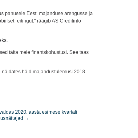
tus panusele Eesti majanduse arengusse ja
biilset reitingut,“ räägib AS Creditinfo
eks.
sed täita meie finantskohustusi. See taas
, näidates häid majandustulemusi 2018.
aldas 2020. aasta esimese kvartali
vusnäitajad
→