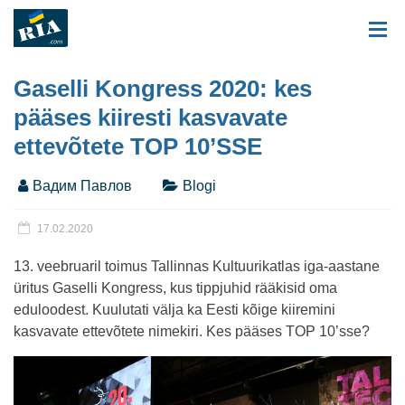
Gaselli Kongress 2020: kes
pääses kiiresti kasvavate
ettevõtete TOP 10’SSE
Вадим Павлов
Blogi
17.02.2020
13. veebruaril toimus Tallinnas Kultuurikatlas iga-aastane
üritus Gaselli Kongress, kus tippjuhid rääkisid oma
eduloodest. Kuulutati välja ka Eesti kõige kiiremini
kasvavate ettevõtete nimekiri. Kes pääses TOP 10’sse?