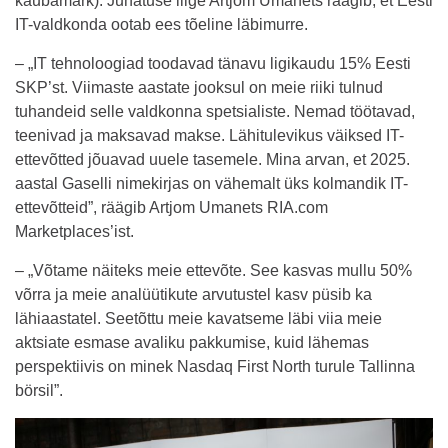
kaubamärk). Juhatuse liige Artjom Umanets räägib, et Eesti
IT-valdkonda ootab ees tõeline läbimurre.
– „IT tehnoloogiad toodavad tänavu ligikaudu 15% Eesti
SKP’st. Viimaste aastate jooksul on meie riiki tulnud
tuhandeid selle valdkonna spetsialiste. Nemad töötavad,
teenivad ja maksavad makse. Lähitulevikus väiksed IT-
ettevõtted jõuavad uuele tasemele. Mina arvan, et 2025.
aastal Gaselli nimekirjas on vähemalt üks kolmandik IT-
ettevõtteid”, räägib Artjom Umanets RIA.com
Marketplaces’ist.
– „Võtame näiteks meie ettevõte. See kasvas mullu 50%
võrra ja meie analüütikute arvutustel kasv püsib ka
lähiaastatel. Seetõttu meie kavatseme läbi viia meie
aktsiate esmase avaliku pakkumise, kuid lähemas
perspektiivis on minek Nasdaq First North turule Tallinna
börsil”.