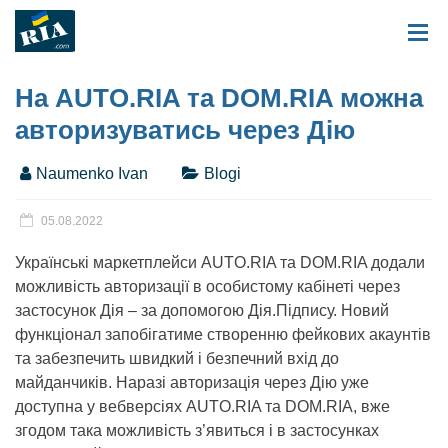
На AUTO.RIA та DOM.RIA можна
авторизуватись через Дію
Naumenko Ivan
Blogi
05.08.2022
Українські маркетплейси AUTO.RIA та DOM.RIA додали
можливість авторизації в особистому кабінеті через
застосунок Дія – за допомогою Дія.Підпису. Новий
функціонал запобігатиме створенню фейкових акаунтів
та забезпечить швидкий і безпечний вхід до
майданчиків. Наразі авторизація через Дію уже
доступна у вебверсіях AUTO.RIA та DOM.RIA, вже
згодом така можливість з’явиться і в застосунках