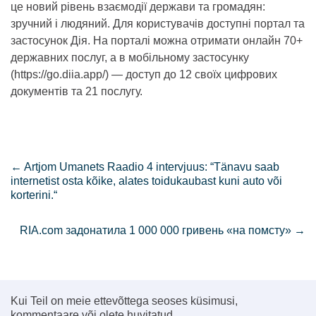
це новий рівень взаємодії держави та громадян:
зручний і людяний. Для користувачів доступні портал та
застосунок Дія. На порталі можна отримати онлайн 70+
державних послуг, а в мобільному застосунку
(https://go.diia.app/) — доступ до 12 своїх цифрових
документів та 21 послугу.
←
Artjom Umanets Raadio 4 intervjuus: “Tänavu saab
internetist osta kõike, alates toidukaubast kuni auto või
korterini.“
RIA.com задонатила 1 000 000 гривень «на помсту»
→
Kui Teil on meie ettevõttega seoses küsimusi,
kommentaare või olete huvitatud