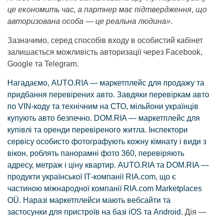
це економить час, а партнер має підтвердження, що
авторизована особа — це реальна людина»
.
Зазначимо, серед способів входу в особистий кабінет
залишається можливість авторизації через Facebook,
Google та Telegram.
Нагадаємо, AUTO.RIA
—
маркетплейс для продажу та
придбання перевірених авто. Завдяки перевіркам авто
по VIN-коду та технічним на СТО, мільйони українців
купують авто безпечно. DOM.RIA
—
маркетплейс для
купівлі та оренди перевіреного житла. Інспектори
сервісу особисто фотографують кожну кімнату і види з
вікон, роблять панорамні фото 360, перевіряють
адресу, метраж і ціну квартир. AUTO.RIA та DOM.RIA
—
продукти української ІТ-компанії RIA.com, що є
частиною міжнародної компанії RIA.com Marketplaces
OÜ. Наразі маркетплейси мають вебсайти та
застосунки для пристроїв на базі iOS та Android.
Дія —