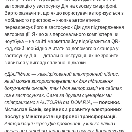
авторизацію у застосунку Дія на своєму смартфоні.
Варто зазначити, що якщо користувач авторизується з
мобільного пристрою – кнопка автоматично
переадресує його в застосунок Дія для підтвердження
авторизації. Якщо ж з персонального комп’ютера чи
ноутбука – на сайті маркетплейсу відобразиться QR-
код, який необхідно зчитати за допомогою сканера у
застосунку Дія
—
детальна інструкція, як це зробити,
з’явиться у вигляді спливної підказки.
«
Дія.Підпис — кваліфікований електронний підпис,
який можна використовувати як для підписання
документів онлайн, так і для авторизації на сайтах
та в застосунках. Саме за другим сценарієм ми
співпрацюємо з AUTO.RIA та DOM.RIA
, —
пояснює
Мстислав Банік, керівник з розвитку електронних
послуг у Міністерстві цифрової трансформації.
—
Авторизація через Дію проходить у кілька кліків і
нічого не потрібно заповнювати вручну. Користувачу