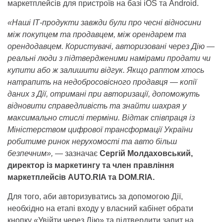
маркетплейсів для пристроїв на базі iOS та Android.
«Наші ІТ-продукти завжди були про чесні відносини
між покупцем та продавцем, між орендарем та
орендодавцем. Користувачі, авторизовані через Дію —
реальні люди з підтвердженими намірами продати чи
купити або ж залишити відгук. Якщо раптом хтось
натрапить на недобросовісного продавця — копії
даних з Дії, отримані при авторизації, допоможуть
відновити справедливість та знайти шахрая у
максимально стислі терміни. Відтак співпраця із
Міністерством цифрової трансформації України
робитиме ринок нерухомості та авто більш
безпечним», —
зазначає
Сергій Молдаховський,
директор із маркетингу та член правління
маркетплейсів AUTO.RIA та DOM.RIA.
Для того, аби авторизуватись за допомогою Дії,
необхідно на етапі входу у власний кабінет обрати
кнопку «Увійти через Дію» та підтвердити запит на